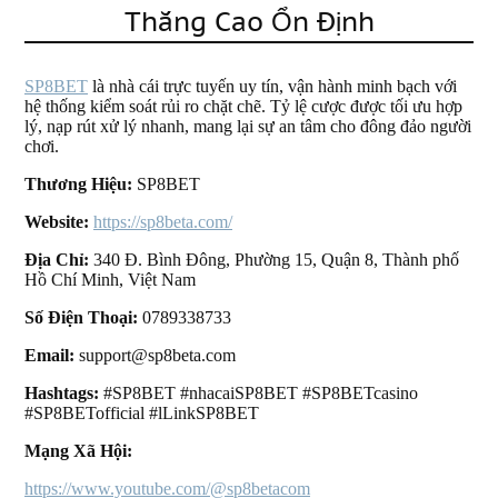
Thắng Cao Ổn Định