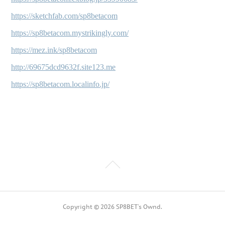
Copyright ©
2026
SP8BET's Ownd
.